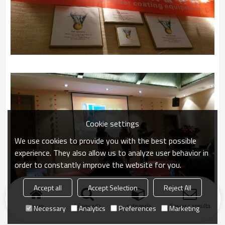
Cookie settings
We use cookies to provide you with the best possible
experience. They also allow us to analyze user behavior in
order to constantly improve the website for you.
Accept all
Accept Selection
Reject All
Inicio
búsqueda
categoría
Enviar consulta
Necessary
Analytics
Preferences
Marketing