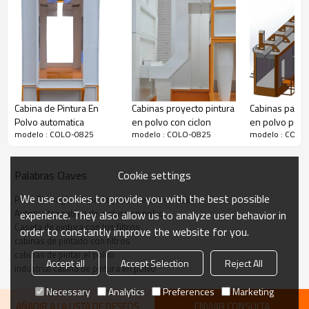
Cabina de Pintura En
Cabinas proyecto pintura
Cabinas para a
Polvo automatica
en polvo con ciclon
en polvo por m
modelo : COLO-0825
modelo : COLO-0825
modelo : COLO
Cookie settings
Palabras Claves
We use cookies to provide you with the best possible
Pass Through cabina de pintura electrostatica
Automaitca cabina de pintura en polvo
experience. They also allow us to analyze user behavior in
Caseta de pintura con los filtros
order to constantly improve the website for you.
cabinas de pintado con filtros
cabinas de pintar el polvo
Accept all
Accept Selection
Reject All
industrial cabina de pintura en polvo
Necessary
Analytics
Preferences
Marketing
AÑADIR A LA LISTA DE DESEOS
ENVIAR CONSULTA