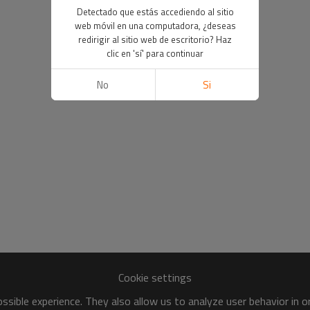
Detectado que estás accediendo al sitio
web móvil en una computadora, ¿deseas
redirigir al sitio web de escritorio? Haz
clic en 'sí' para continuar
No
Si
Cookie settings
sible experience. They also allow us to analyze user behavior in 