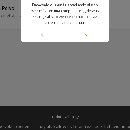
Detectado que estás accediendo al sitio
n Polvo
web móvil en una computadora, ¿deseas
var el rapidez de cambio de pintura, además más facíl para limpiar.
redirigir al sitio web de escritorio? Haz
clic en 'sí' para continuar
No
Si
Cookie settings
sible experience. They also allow us to analyze user behavior in 