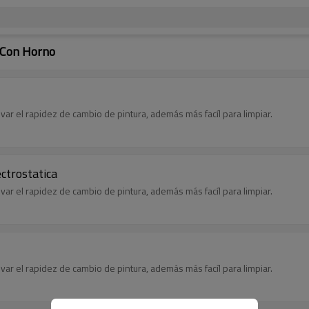
 Con Horno
var el rapidez de cambio de pintura, además más facíl para limpiar.
ctrostatica
var el rapidez de cambio de pintura, además más facíl para limpiar.
var el rapidez de cambio de pintura, además más facíl para limpiar.