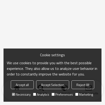
Cookie settings
We use cookies to provide you with the best possible
experience. They also allow us to analyze user behavior in
order to constantly improve the website for you.
Accept all
Accept Selection
Reject All
Inicio
búsqueda
categoría
Enviar consulta
Necessary
Analytics
Preferences
Marketing