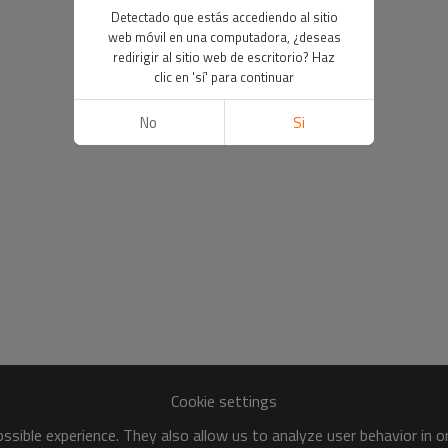
Detectado que estás accediendo al sitio
web móvil en una computadora, ¿deseas
redirigir al sitio web de escritorio? Haz
clic en 'sí' para continuar
No
Si
Cookie settings
sible experience. They also allow us to analyze user behavior in 