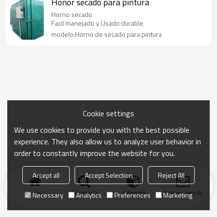
Honor secado para pintura
Horno secado
Facil manejado y Usado durable
modelo:Horno de secado para pintura
Cookie settings
We use cookies to provide you with the best possible
experience. They also allow us to analyze user behavior in
order to constantly improve the website for you.
Accept all
Accept Selection
Reject All
Inicio
búsqueda
categoría
Enviar consulta
Necessary
Analytics
Preferences
Marketing