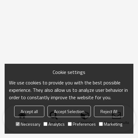
Cookie settings
We use cookies to provide you with the best possible
experience. They also allow us to analyze user behavior in
order to constantly improve the website for you.
Accept all
Accept Selection
Reject All
Inicio
búsqueda
categoría
Enviar consulta
Necessary
Analytics
Preferences
Marketing